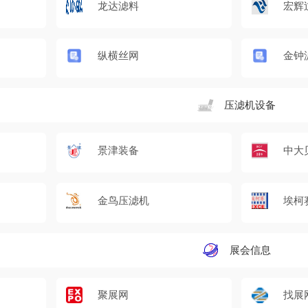
龙达滤料
宏辉
纵横丝网
金钟
压滤机设备
景津装备
中大
金鸟压滤机
埃柯
展会信息
聚展网
找展