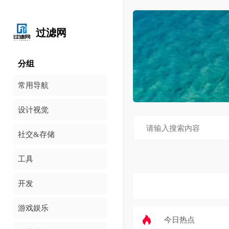
过滤网
分组
常用导航
设计视觉
社交&存储
工具
开发
游戏娱乐
今日热点