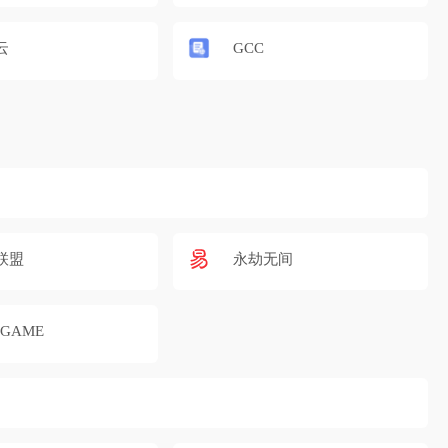
云
GCC
联盟
永劫无间
 GAME