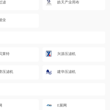
过滤
皓天产业用布
滤业
贝莱特
兴源压滤机
赛压滤机
建华压滤机
网
E展网