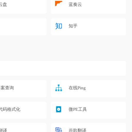
云盘
蓝奏云
知乎
备案查询
在线Ping
代码格式化
微PE工具
翻译
谷歌翻译