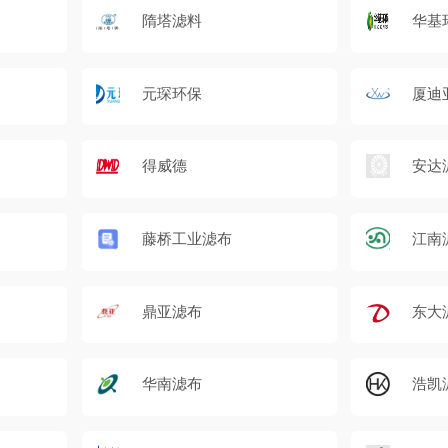
隋塔滤料
华基
元琛环保
厦迪
得威德
安达
藤桥工业滤布
江南
鼎亚滤布
东大
华南滤布
浩凯