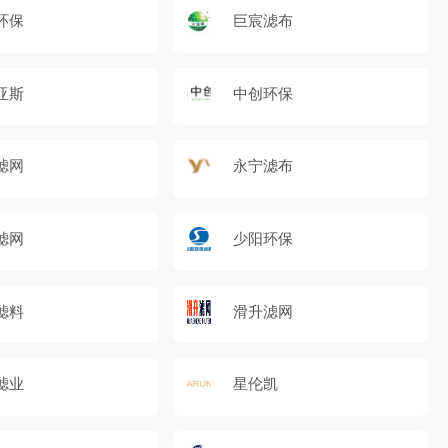
环保
巨宸滤布
亚斯
中创环保
滤网
永宁滤布
滤网
少阳环保
滤料
滑升滤网
滤业
星伦凯