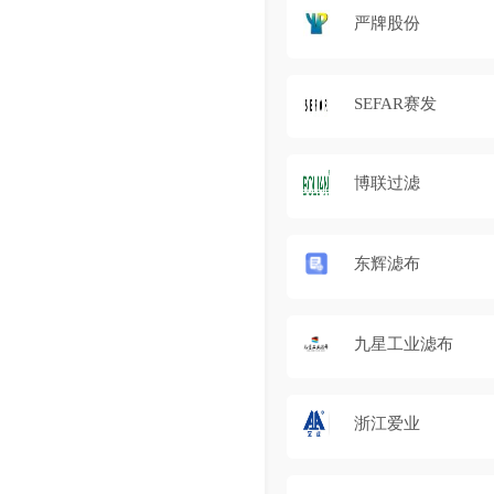
严牌股份
SEFAR赛发
博联过滤
东辉滤布
九星工业滤布
浙江爱业