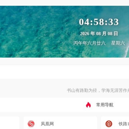
04:58:34
2026 年 08 月 08 日
丙午年六月廿六
星期六
书山有路勤为径，学海无涯苦作
常用导航
凤凰网
铁路1