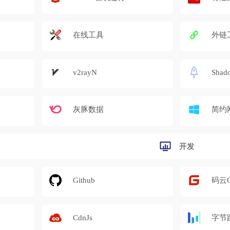
在线工具
外链
v2rayN
Shad
灰豚数据
简约
开发
Github
码云Gi
CdnJs
字节