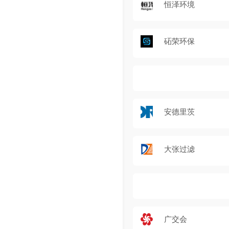
恒泽环境
砳荣环保
安德里茨
大张过滤
广交会